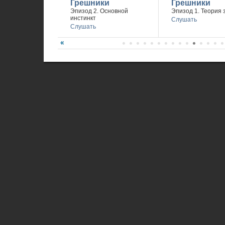
Грешники
Грешники
Эпизод 2. Основной
Эпизод 1. Теория 
инстинкт
Слушать
Слушать