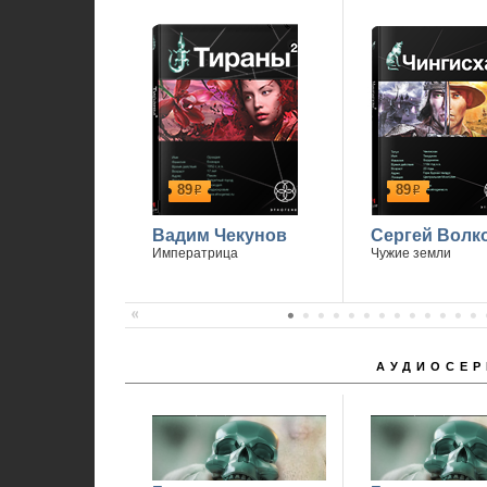
89
89
р
р
Вадим Чекунов
Сергей Волк
Императрица
Чужие земли
АУДИОСЕР