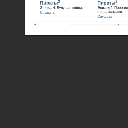
2
2
Пираты
Пираты
Эпизод 4. Будущая война.
Эпизод 5. Перегов
предательство.
Слушать
Слушать