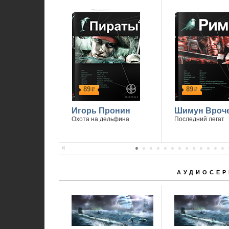
89
89
р
р
Игорь Пронин
Шимун Вроч
Охота на дельфина
Последний легат
АУДИОСЕР