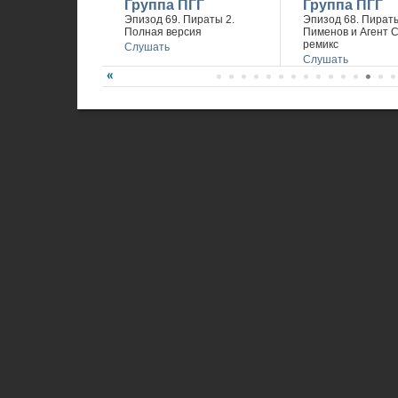
Группа ПГГ
Группа ПГГ
Эпизод 69. Пираты 2.
Эпизод 68. Пираты
Полная версия
Пименов и Агент 
ремикс
Слушать
Слушать