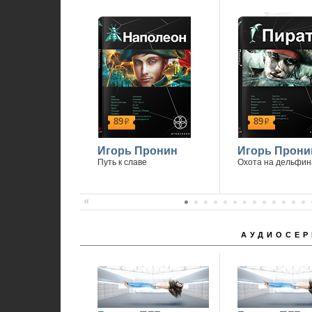
89
89
р
р
Игорь Пронин
Игорь Прони
Путь к славе
Охота на дельфин
АУДИОСЕР