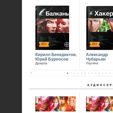
89
89
р
р
Кирилл Бенедиктов,
Александр
Юрий Бурносов
Чубарьян
Дракула
Паутина
АУДИОСЕР