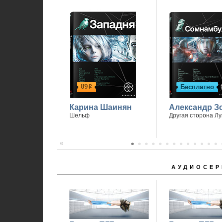
89
Бесплатно
р
Карина Шаинян
Александр З
Шельф
Другая сторона Л
АУДИОСЕР