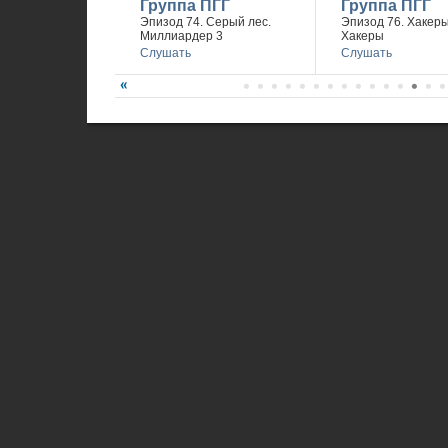
Группа ПГГ
Группа ПГГ
Эпизод 74. Серый лес.
Эпизод 76. Хакеры 
Миллиардер 3
Хакеры
Слушать
Слушать