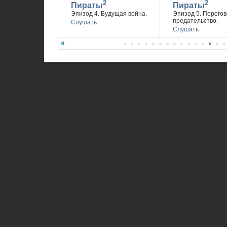
2
2
Пираты
Пираты
Эпизод 4. Будущая война.
Эпизод 5. Перегов
предательство.
Слушать
Слушать