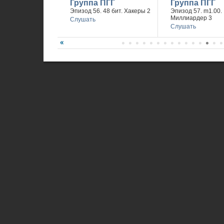
Группа ПГГ
Группа ПГГ
Эпизод 56. 48 бит. Хакеры 2
Эпизод 57. m1.00.
Миллиардер 3
Слушать
Слушать