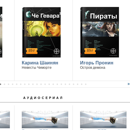
89
89
р
р
Карина Шаинян
Игорь Пронин
Невесты Чиморте
Остров демона
АУДИОСЕРИАЛ