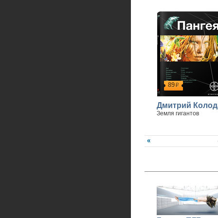
89
р
Дмитрий Колод
Земля гигантов