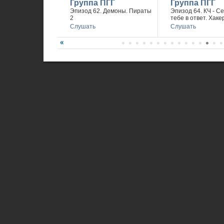
Группа ПГГ
Группа ПГГ
Эпизод 62. Демоны. Пираты
Эпизод 64. КЧ - С
2
тебе в ответ. Хаке
Слушать
Слушать