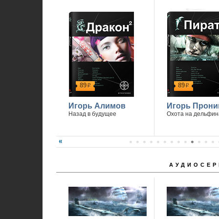
89
89
р
р
Игорь Алимов
Игорь Прони
Назад в будущее
Охота на дельфин
АУДИОСЕР