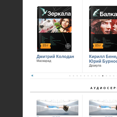
89
89
р
р
Дмитрий Колодан
Кирилл Бене
Маскарад
Юрий Бурно
Дракула
АУДИОСЕР