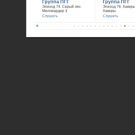
Группа ПГГ
Группа ПГГ
Эпизод 74. Серый лес.
Эпизод 76. Хакеры 
Миллиардер 3
Хакеры
Слушать
Слушать