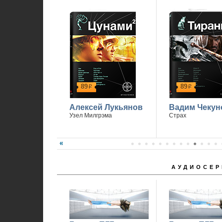
89
89
р
р
Алексей Лукьянов
Вадим Чекун
Узел Милгрэма
Страх
АУДИОСЕР