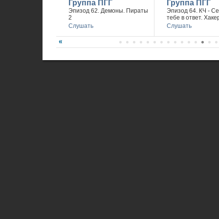
Группа ПГГ
Группа ПГГ
Эпизод 62. Демоны. Пираты
Эпизод 64. КЧ - С
2
тебе в ответ. Хаке
Слушать
Слушать