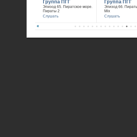
Группа ПГГ
Группа ПГГ
Эпизод 65. Пиратское море.
Эпизод 66. Пираты
Пираты 2
Mix
Слушать
Слушать