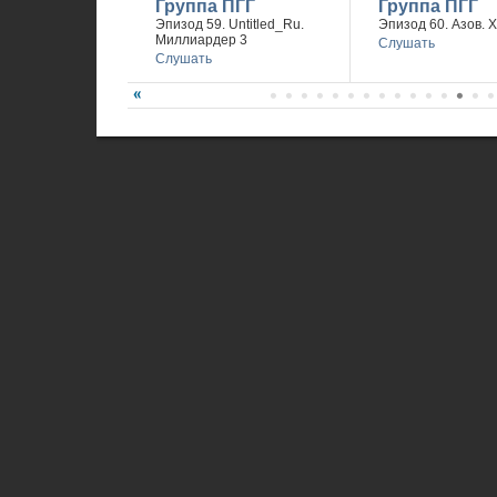
Группа ПГГ
Группа ПГГ
Эпизод 59. Untitled_Ru.
Эпизод 60. Азов. 
Миллиардер 3
Слушать
Слушать