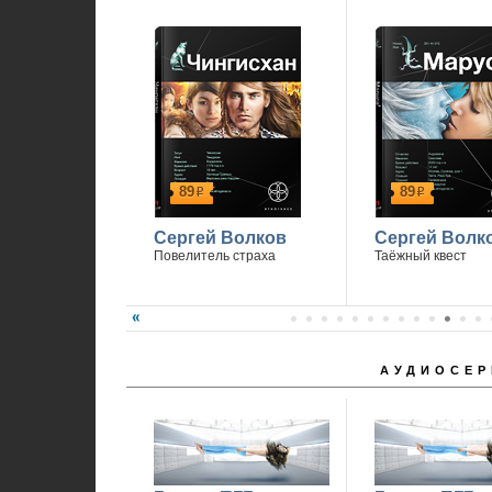
89
89
р
р
Сергей Волков
Сергей Волк
Повелитель страха
Таёжный квест
АУДИОСЕР