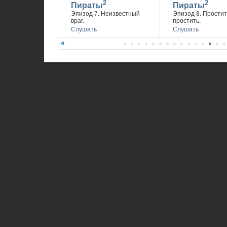
2
2
Пираты
Пираты
Эпизод 7. Неизвестный
Эпизод 8. Простит
враг.
простить.
Слушать
Слушать