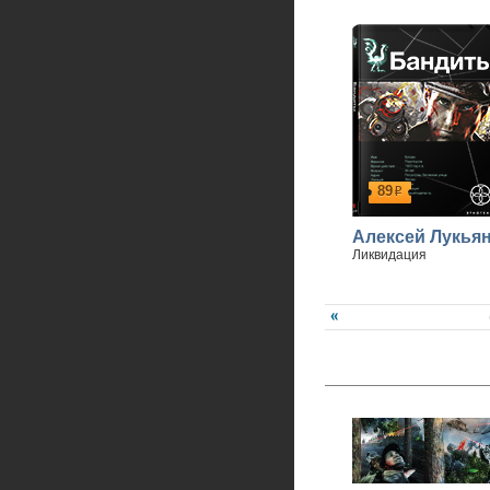
89
р
Алексей Лукья
Ликвидация