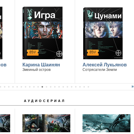
89
89
р
р
нов
Карина Шаинян
Алексей Лукьянов
Змеиный остров
Сотрясатели Земли
АУДИОСЕРИАЛ