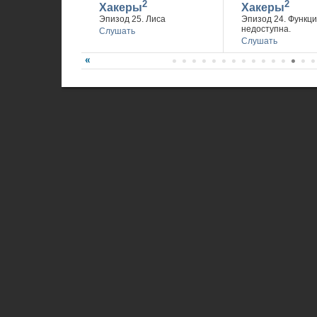
2
2
Хакеры
Хакеры
Эпизод 25. Лиса
Эпизод 24. Функц
недоступна.
Слушать
Слушать