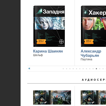
П
89
89
р
р
Карина Шаинян
Александр
Шельф
Чубарьян
Паутина
АУДИОСЕР