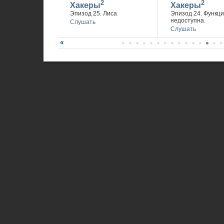
2
2
Хакеры
Хакеры
Эпизод 25. Лиса
Эпизод 24. Функц
недоступна.
Слушать
Слушать