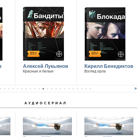
89
89
р
р
в
Алексей Лукьянов
Кирилл Бенедиктов
Красные и белые
Взгляд орла
АУДИОСЕРИАЛ