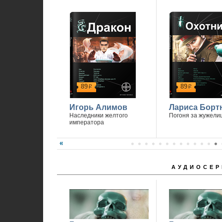
89
89
р
р
Игорь Алимов
Лариса Борт
Наследники желтого
Погоня за жужели
императора
АУДИОСЕР