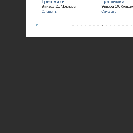
Грешники
Грешники
Эпизод 11. Мегамозг
Эпизод 10. Кольцо
Слушать
Слушать