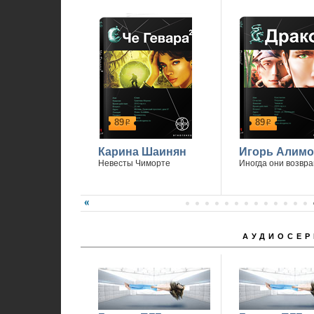
89
89
р
р
Карина Шаинян
Игорь Алимо
Невесты Чиморте
Иногда они возвр
АУДИОСЕР