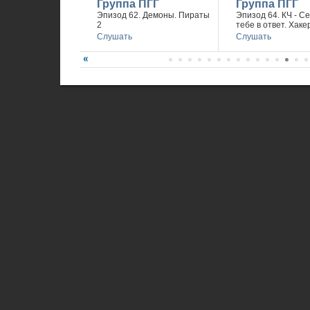
Группа ПГГ
Группа ПГГ
Эпизод 62. Демоны. Пираты
Эпизод 64. КЧ - С
2
тебе в ответ. Хаке
Слушать
Слушать