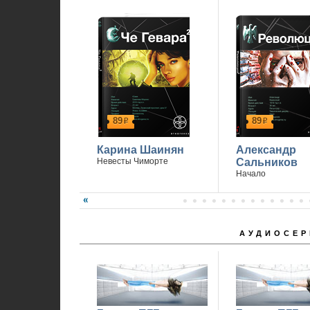
89
89
р
р
Карина Шаинян
Александр
Невесты Чиморте
Сальников
Начало
АУДИОСЕР