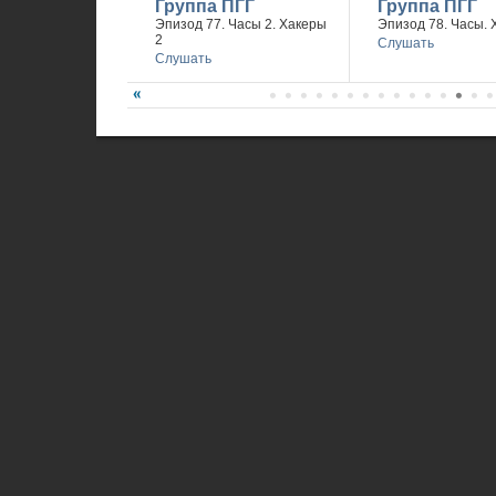
Группа ПГГ
Группа ПГГ
Эпизод 77. Часы 2. Хакеры
Эпизод 78. Часы. 
2
Слушать
Слушать