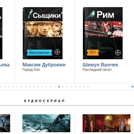
89
Бесплатно
р
ьева
Максим Дубровин
Шимун Врочек
Город Озо
Последний легат
АУДИОСЕРИАЛ