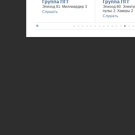
Группа ПГГ
Группа ПГГ
Эпизод 81. Миллиардер 3
Эпизод 80. Элект
пульс 2. Хакеры 2
Слушать
Слушать