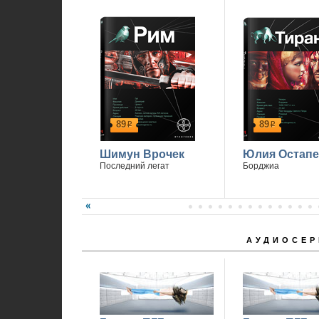
89
89
р
р
Шимун Врочек
Юлия Остапе
Последний легат
Борджиа
АУДИОСЕР