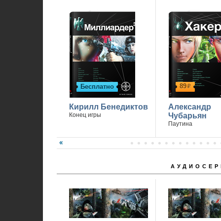
89
Бесплатно
р
Кирилл Бенедиктов
Александр
Конец игры
Чубарьян
Паутина
АУДИОСЕР