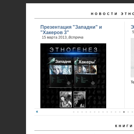
НОВОСТИ ЭТН
Презентация "Западни" и
Э
"Хакеров 3"
5
15 марта 2013,
Встреча
Т
КНИГИ
Карина Шаинян и Юрий Бурносов