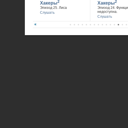
2
2
Хакеры
Хакеры
Эпизод 25. Лиса
Эпизод 24. Функц
недоступна.
Слушать
Слушать