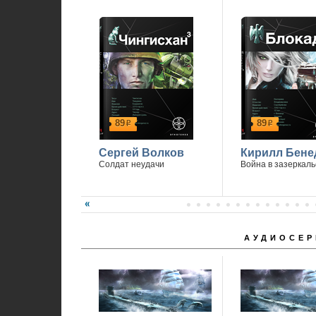
89
89
р
р
Сергей Волков
Кирилл Бене
Солдат неудачи
Война в зазеркаль
АУДИОСЕР