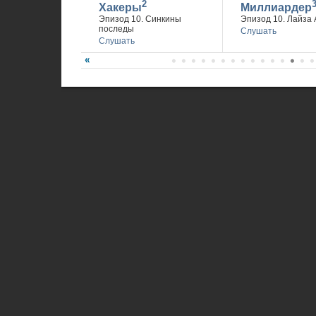
2
Хакеры
Миллиардер
Эпизод 10. Синкины
Эпизод 10. Лайза 
последы
Слушать
Слушать