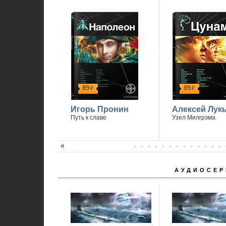
89
89
р
р
Игорь Пронин
Алексей Лук
Путь к славе
Узел Милгрэма
АУДИОСЕР