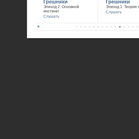
Грешники
Грешники
Эпизод 2. Основной
Эпизод 1. Теория 
инстинкт
Слушать
Слушать