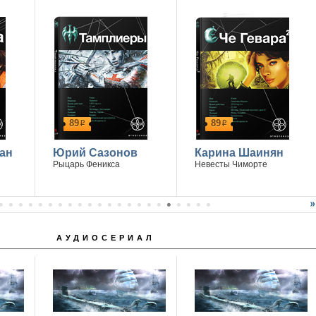
89
89
р
р
ан
Юрий Сазонов
Карина Шаинян
Рыцарь Феникса
Невесты Чиморте
АУДИОСЕРИАЛ