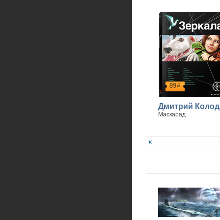
89
р
Дмитрий Колод
Маскарад