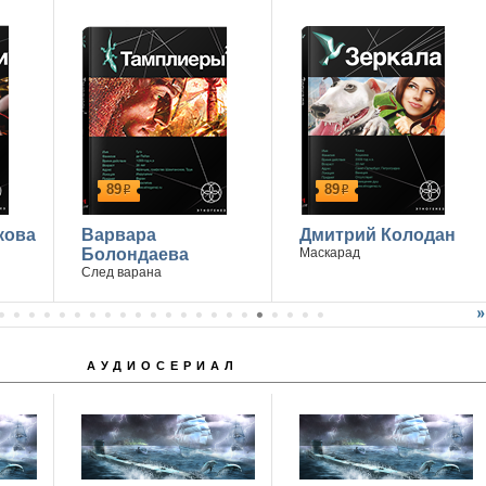
89
89
р
р
кова
Варвара
Дмитрий Колодан
Болондаева
Маскарад
След варана
АУДИОСЕРИАЛ