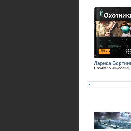
89
р
Лариса Бортни
Погоня за жужелицей