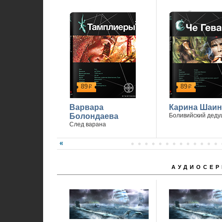
89
89
р
р
Варвара
Карина Шаин
Болондаева
Боливийский деду
След варана
АУДИОСЕР