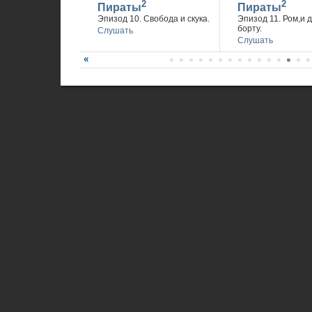
2
2
Пираты
Пираты
Эпизод 10. Свобода и скука.
Эпизод 11. Ром,и 
борту.
Слушать
Слушать