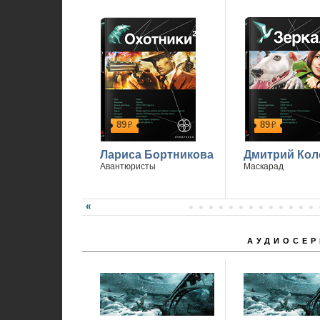
89
89
р
р
Лариса Бортникова
Дмитрий Кол
Авантюристы
Маскарад
АУДИОСЕР