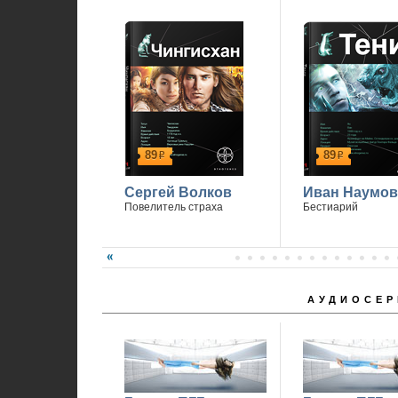
89
89
р
р
Сергей Волков
Иван Наумов
Повелитель страха
Бестиарий
АУДИОСЕР