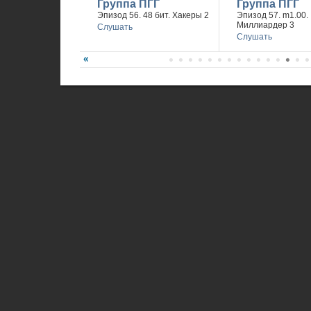
Группа ПГГ
Группа ПГГ
Эпизод 56. 48 бит. Хакеры 2
Эпизод 57. m1.00.
Миллиардер 3
Слушать
Слушать