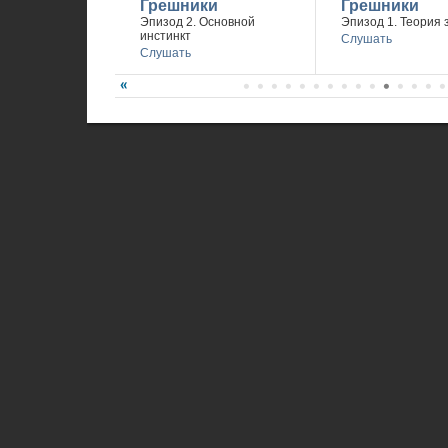
Грешники
Грешники
Эпизод 2. Основной
Эпизод 1. Теория 
инстинкт
Слушать
Слушать