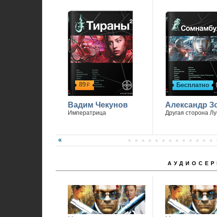
Спасибо, что вы с нами.
89
Бесплатно
р
Вадим Чекунов
Александр З
Императрица
Другая сторона Л
АУДИОСЕР