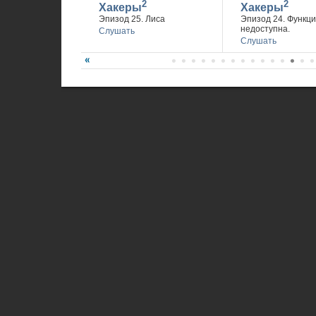
2
2
Хакеры
Хакеры
Эпизод 25. Лиса
Эпизод 24. Функц
недоступна.
Слушать
Слушать