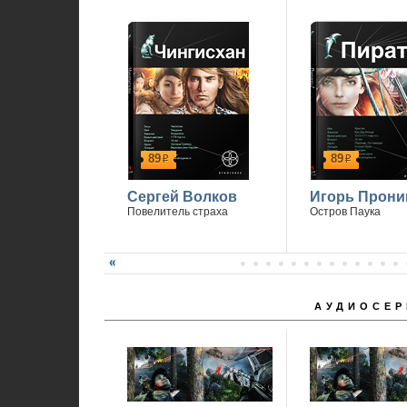
89
89
р
р
Сергей Волков
Игорь Прони
Повелитель страха
Остров Паука
АУДИОСЕР