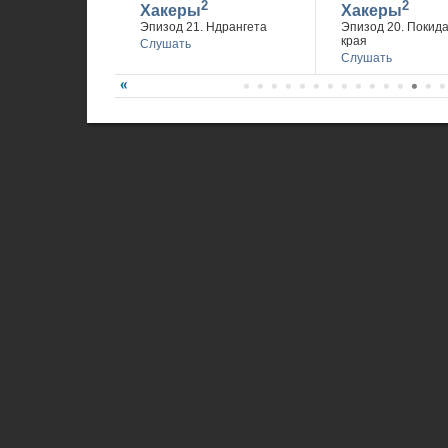
2
2
Хакеры
Хакеры
Эпизод 21. Ндрангета
Эпизод 20. Покид
края
Слушать
Слушать