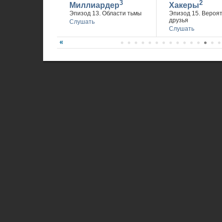
3
2
Миллиардер
Хакеры
Эпизод 13. Области тьмы
Эпизод 15. Вероя
друзья
Слушать
Слушать