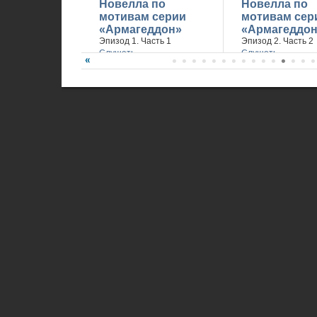
Новелла по
Новелла по
мотивам серии
мотивам сер
«Армагеддон»
«Армагеддон
Эпизод 1. Часть 1
Эпизод 2. Часть 2
Слушать
Слушать