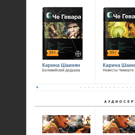
89
89
р
р
Карина Шаинян
Карина Шаин
Боливийский дедушка
Невесты Чиморте
АУДИОСЕР