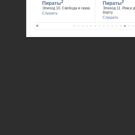
2
2
Пираты
Пираты
Эпизод 10. Свобода и скука.
Эпизод 11. Ром,и 
борту.
Слушать
Слушать