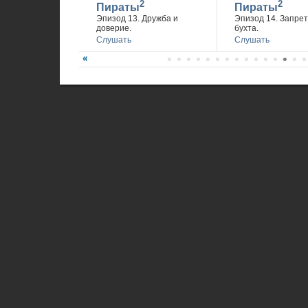
2
2
Пираты
Пираты
Эпизод 13. Дружба и
Эпизод 14. Запре
доверие.
бухта.
Слушать
Слушать