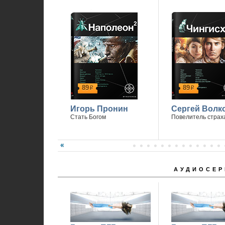
89
89
р
р
Игорь Пронин
Сергей Волк
Стать Богом
Повелитель страх
АУДИОСЕР