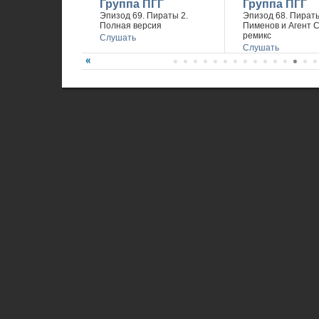
Группа ПГГ
Группа ПГГ
Эпизод 69. Пираты 2.
Эпизод 68. Пираты
Полная версия
Пименов и Агент 
ремикс
Слушать
Слушать