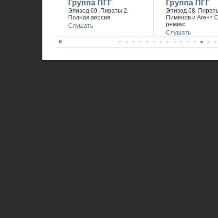
Группа ПГГ
Группа ПГГ
Эпизод 69. Пираты 2.
Эпизод 68. Пираты
Полная версия
Пименов и Агент 
ремикс
Слушать
Слушать