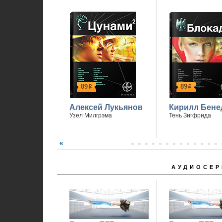
89
89
р
р
Алексей Лукьянов
Кирилл Бене
Узел Милгрэма
Тень Зигфрида
АУДИОСЕР