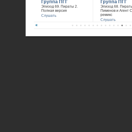
Группа ПГГ
Группа ПГГ
Эпизод 69. Пираты 2.
Эпизод 68. Пираты
Полная версия
Пименов и Агент 
ремикс
Слушать
Слушать