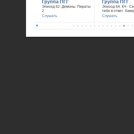
Группа ПГГ
Группа ПГГ
Эпизод 62. Демоны. Пираты
Эпизод 64. КЧ - С
2
тебе в ответ. Хаке
Слушать
Слушать