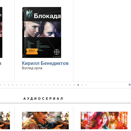
89
р
в
Кирилл Бенедиктов
Взгляд орла
АУДИОСЕРИАЛ