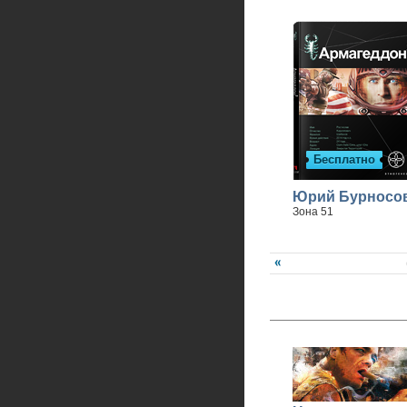
Бесплатно
Юрий Бурносо
Зона 51