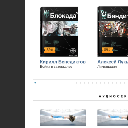
89
89
р
р
Кирилл Бенедиктов
Алексей Лук
Война в зазеркалье
Ликвидация
АУДИОСЕР