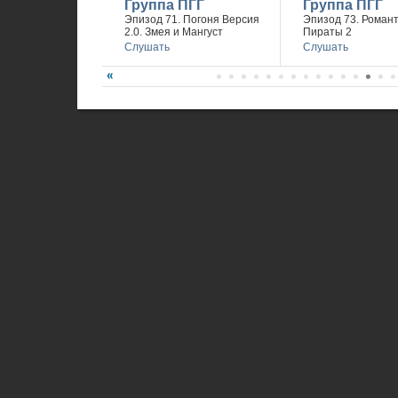
Группа ПГГ
Группа ПГГ
Эпизод 71. Погоня Версия
Эпизод 73. Романт
2.0. Змея и Мангуст
Пираты 2
Слушать
Слушать