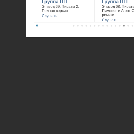
Группа ПГГ
Группа ПГГ
Эпизод 69. Пираты 2.
Эпизод 68. Пираты
Полная версия
Пименов и Агент 
ремикс
Слушать
Слушать