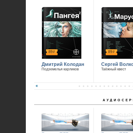
89
89
р
р
Дмитрий Колодан
Сергей Волк
Подземелья карликов
Таёжный квест
АУДИОСЕР